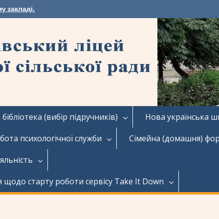
у закладі.
бібліотека (вибір підручників)
Нова українська ш
бота психологічної служби
Сімейна (домашня) фо
іяльність
я щодо старту роботи сервісу Take It Down