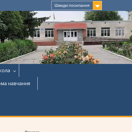
Швидкі посилання
кола
рма навчання