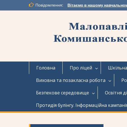
Перейти
Повідомлення:
Вітаємо в нашому навчальном
до
вмісту
Головна
Про ліцей
Шкільна 
Виховна та позакласна робота
Ро
Безпекове середовище
Освітня д
Протидія булінгу. Інформаційна кампані