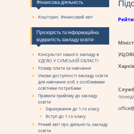
Під
Фінансова діяльність
Кошторис. Фінансовий звіт
Рейти
Прозорість та інформаційна
відкритість закладу освіти
Мініст
УЦОЯ
Консультат нашого закладу в
УДСЯО У СУМСЬКІЙ ОБЛАСТІ
Харкі
Розмір плати за навчання
Умови доступності закладу освіти
для навчання осіб з особливими
освітніми потребами
Служб
Правила прийому до закладу
понеді
освіти
office
Зарахування до 1-го класу
Вступ до 1-го класу
Річний звіт про діяльність закладу
освіти