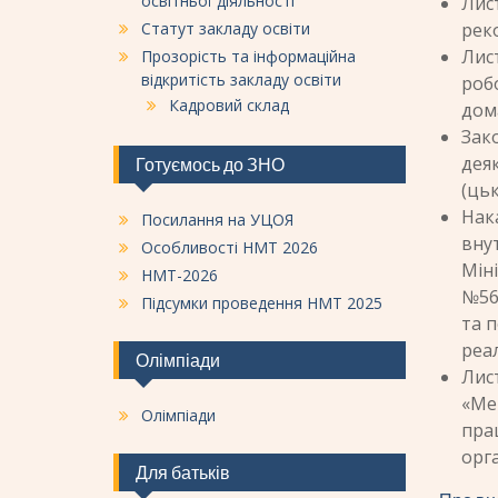
освітньої діяльності
Лис
Статут закладу освіти
рек
Лист
Прозорість та інформаційна
відкритість закладу освіти
робо
Кадровий склад
дом
Зако
деяк
Готуємось до ЗНО
(ць
Нака
Посилання на УЦОЯ
внут
Особливості НМТ 2026
Міні
НМТ-2026
№56
Підсумки проведення НМТ 2025
та 
реа
Олімпіади
Лист
«Ме
Олімпіади
прац
орг
Для батьків