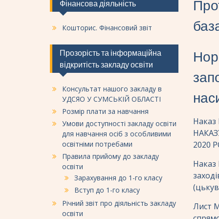
Про
Фінансова діяльність
баз
Кошторис. Фінансовий звіт
Прозорість та інформаційна
Нор
відкритість закладу освіти
зап
Консультат нашого закладу в
наси
УДСЯО У СУМСЬКІЙ ОБЛАСТІ
Розмір плати за навчання
Наказ 
Умови доступності закладу освіти
НАКАЗ
для навчання осіб з особливими
освітніми потребами
2020 Р
Правила прийому до закладу
Наказ 
освіти
заході
Зарахування до 1-го класу
(цькув
Вступ до 1-го класу
Річний звіт про діяльність закладу
Лист М
освіти
спрямо