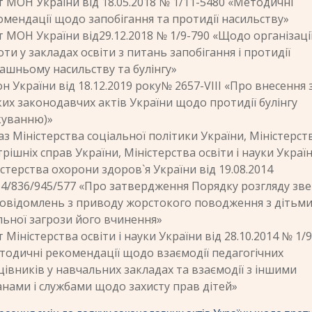
т МОН України від 18.05.2018 № 1/11-5480 «Методичні
омендації щодо запобігання та протидії насильству»
 МОН України від29.12.2018 № 1/9-790 «Щодо організаці
ти у закладах освіти з питань запобігання і протидії
ашньому насильству та булінгу»
н України від 18.12.2019 року№ 2657-VIII «Про внесення 
их законодавчих актів України щодо протидії булінгу
куванню)»
з Міністерства соціальної політики України, Міністерст
рішніх справ України, Міністерства освіти і науки Україн
стерства охорони здоров`я України від 19.08.2014
4/836/945/577 «Про затвердження Порядку розгляду зв
повідомлень з приводу жорстокого поводження з дітьми
льної загрози його вчинення»
 Міністерства освіти і науки України від 28.10.2014 № 1/
тодичні рекомендації щодо взаємодії педагогічних
івників у навчальних закладах та взаємодії з іншими
анами і службами щодо захисту прав дітей»