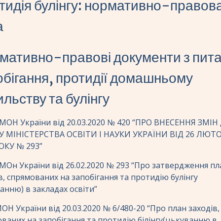
тидія булінгу: нормативно-правов
а
мативно-правові документи з пит
обігання, протидії домашньому
льству та булінгу
МОН України від 20.03.2020 № 420 “ПРО ВНЕСЕННЯ ЗМІН
У МІНІСТЕРСТВА ОСВІТИ І НАУКИ УКРАЇНИ ВІД 26 ЛЮТ
ОКУ № 293”
МОн України від 26.02.2020 № 293 “Про затвердження пл
в, спрямованих на запобігання та протидію булінгу
анню) в закладах освіти”
ОН України від 20.03.2020 № 6/480-20 “Про план заходів,
ваних на запобігання та протидію білінгу(цькуванню в