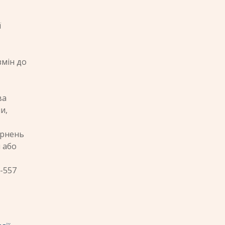
ї
змін до
ва
и,
ернень
 або
9-557