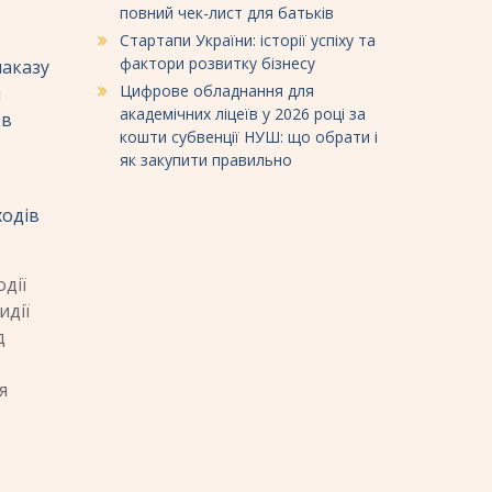
повний чек-лист для батьків
Стартапи України: історії успіху та
фактори розвитку бізнесу
наказу
Цифрове обладнання для
и
академічних ліцеїв у 2026 році за
 в
кошти субвенції НУШ: що обрати і
як закупити правильно
ходів
дії
идії
д
я