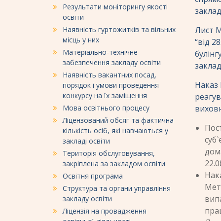
Результати моніторингу якості
заклад
освіти
Наявність гуртожитків та вільних
Лист М
місць у них
“від 2
Матеріально-технічне
булінг
забезпечення закладу освіти
заклад
Наявність вакантних посад,
Наказ 
порядок і умови проведення
конкурсу на їх заміщення
реагув
Мова освітнього процесу
виховн
Ліцензований обсяг та фактична
Пос
кількість осіб, які навчаються у
суб`
закладі освіти
дом
Територія обслуговування,
22.0
закріплена за закладом освіти
Нак
Освітня програма
Мет
Структура та органи управління
вип
закладу освіти
пра
Ліцензія на провадження