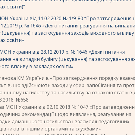
ах освіти)”
ОН України від 11.02.2020 № 1/9-80 “Про затвердження 
8.12.2019 р. № 1646 «Деякі питання реагування на випадк
у (цькування) та застосування заходів виховного впливу
ах освіти»
МОН України від 28.12.2019 р. № 1646 «Деякі питання
ання на випадки булінгу (цькування) та застосування за
ого впливу в закладах освіти»
танова КМ України в «Про затвердження порядку взаємо
єктів, що здійснюють заходи у сфері запобігання та прот
ашньому насильству та насильству за ознакою статі» ві
8.2018. №658
аз МОН України від 02.10.2018 № 1047 «Про затвердженн
одичних рекомендації щодо виявлення, реагування на
адки домашнього насильства і взаємодії педагогічних
цівників із іншими органами та службами»