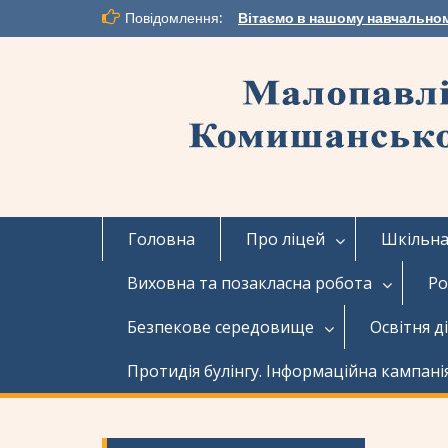
Перейти
Повідомлення:
Вітаємо в нашому навчальном
до
вмісту
Головна
Про ліцей
Шкільна 
Виховна та позакласна робота
Ро
Безпекове середовище
Освітня д
Протидія булінгу. Інформаційна кампані