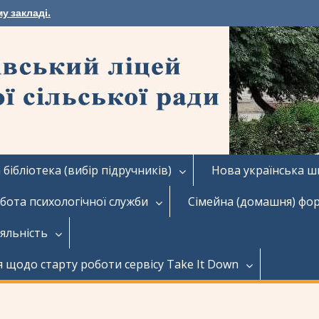
у закладі.
бібліотека (вибір підручників)
Нова українська ш
бота психологічної служби
Сімейна (домашня) фо
іяльність
я щодо старту роботи сервісу Take It Down