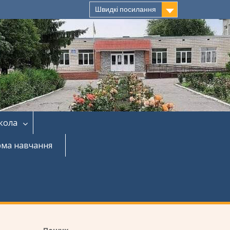
Швидкі посилання
кола
рма навчання