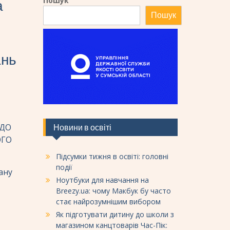
Пошук
а
Пошук
ань
 ДО
Новини в освіті
ОГО
Підсумки тижня в освіті: головні
події
ану
Ноутбуки для навчання на
Breezy.ua: чому Макбук бу часто
стає найрозумнішим вибором
Як підготувати дитину до школи з
магазином канцтоварів Час-Пік: