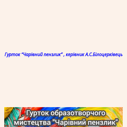
Гурток “Чарівний пензлик” , керівник А.С.Білоцерківець
Відеопрогравач