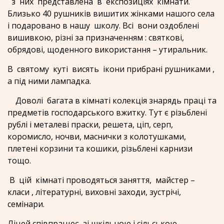
з них представлена в експозиціях кімнати.
Близько 40 рушників вишитих жінками нашого села
і подаровано в нашу школу. Всі вони оздоблені
вишивкою, різні за призначенням : святкові,
обрядові, щоденного використання – утиральник.
В святому куті висять ікони прибрані рушниками ,
а під ними лампадка.
Доволі багата в кімнаті колекція знарядь праці та
предметів господарського вжитку. Тут є різьблені
рублі і металеві праски, решета, ціп, серп,
коромисло, ночви, маснички з колотушками,
плетені корзини та кошики, різьблені карнизи
тощо.
В цій кімнаті проводяться заняття, майстер –
класи , літературні, виховні заходи, зустрічі,
семінари.
Ліцей співпрацює зі шкільною і сільською