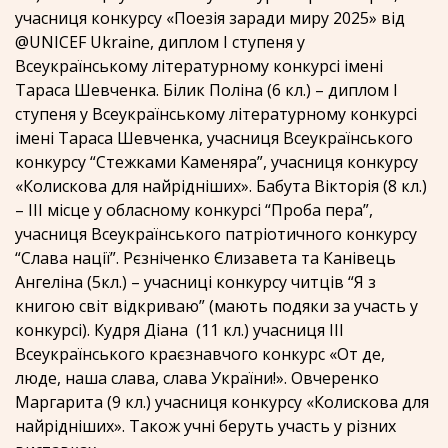
учасниця конкурсу «Поезія заради миру 2025» від
@UNICEF Ukraine, диплом І ступеня у
Всеукраїнському літературному конкурсі імені
Тараса Шевченка. Білик Поліна (6 кл.) – диплом І
ступеня у Всеукраїнському літературному конкурсі
імені Тараса Шевченка, учасниця Всеукраїнського
конкурсу “Стежками Каменяра”, учасниця конкурсу
«Колискова для найрідніших». Бабута Вікторія (8 кл.)
– ІІІ місце у обласному конкурсі “Проба пера”,
учасниця Всеукраїнського патріотичного конкурсу
“Слава нації”. Рєзніченко Єлизавета та Канівець
Ангеліна (5кл.) – учасниці конкурсу читців “Я з
книгою світ відкриваю” (мають подяки за участь у
конкурсі). Кудря Діана (11 кл.) учасниця ІІІ
Всеукраїнського краєзнавчого конкурс «От де,
люде, наша слава, слава України!». Овчеренко
Маргарита (9 кл.) учасниця конкурсу «Колискова для
найрідніших». Також учні беруть участь у різних