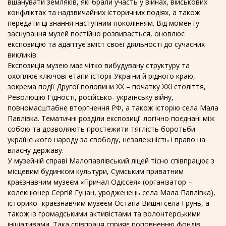
вшанувати земляків, які брали участь у війнах, військових
конфліктах та надзвичайних історичних подіях, а також
передати ці знання наступним поколінням. Від моменту
заснування музей постійно розвивається, оновлює
експозицію та адаптує зміст своєї діяльності до сучасних
викликів.
Експозиція музею має чітко вибудувану структуру та
охоплює ключові етапи історії України й рідного краю,
зокрема події Другої половини ХХ – початку ХХІ століття,
Революцію Гідності, російсько- українську війну,
повномасштабне вторгнення РФ, а також історію села Мала
Павлівка. Тематичні розділи експозиції логічно поєднані між
собою та дозволяють простежити тяглість боротьби
українського народу за свободу, незалежність і право на
власну державу.
У музейній справі Малопавлівський ліцей тісно співпрацює з
місцевим будинком культури, Сумським приватним
краєзнавчим музеєм «Причал Одіссея» (організатор –
колекціонер Сергій Гуцан, уродженець села Мала Павлівка),
історико- краєзнавчим музеєм Остапа Вишні села Грунь, а
також із громадськими активістами та волонтерськими
ініціативами. Така співпраця сприяє поповненню фондів