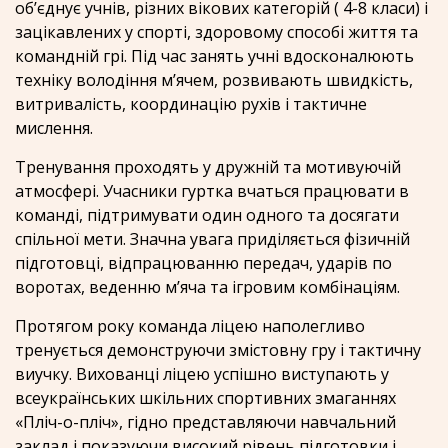
об’єднує учнів, різних вікових категорій ( 4-8 класи) і
зацікавлених у спорті, здоровому способі життя та
командній грі. Під час занять учні вдосконалюють
техніку володіння м’ячем, розвивають швидкість,
витривалість, координацію рухів і тактичне
мислення.
Тренування проходять у дружній та мотивуючій
атмосфері. Учасники гуртка вчаться працювати в
команді, підтримувати один одного та досягати
спільної мети. Значна увага приділяється фізичній
підготовці, відпрацюванню передач, ударів по
воротах, веденню м’яча та ігровим комбінаціям.
Протягом року команда ліцею наполегливо
тренується демонструючи змістовну гру і тактичну
виучку. Вихованці ліцею успішно виступають у
всеукраїнських шкільних спортивних змаганнях
«Пліч-о-пліч», гідно представляючи навчальний
заклад і показуючи високий рівень підготовки і