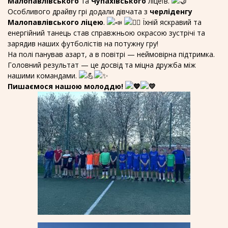
Малопавлівського
та
Чупахівського
ліцеїв.
Особливого драйву грі додали дівчата з
черліденгу
Малопавлівського ліцею
.
Їхній яскравий та
енергійний танець став справжньою окрасою зустрічі та
зарядив наших футболістів на потужну гру!
На полі панував азарт, а в повітрі — неймовірна підтримка.
Головний результат — це досвід та міцна дружба між
нашими командами.
Пишаємося нашою молоддю!