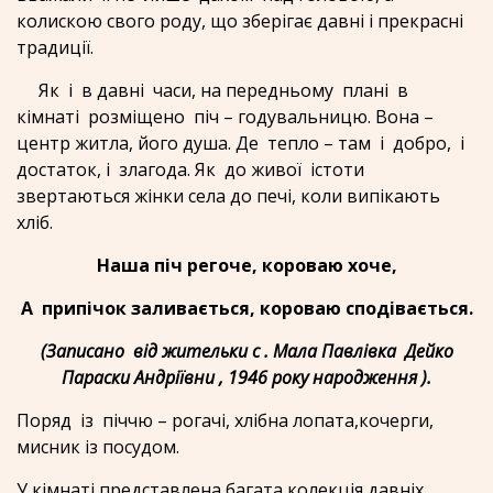
колискою свого роду, що зберігає давні і прекрасні
традиції.
Як і в давні часи, на передньому плані в
кімнаті розміщено піч – годувальницю. Вона –
центр житла, його душа. Де тепло – там і добро, і
достаток, і злагода. Як до живої істоти
звертаються жінки села до печі, коли випікають
хліб.
Наша піч регоче, короваю хоче,
А припічок заливається, короваю сподівається.
(Записано від жительки с . Мала Павлівка Дейко
Параски Андріївни , 1946 року народження ).
Поряд із піччю – рогачі, хлібна лопата,кочерги,
мисник із посудом.
У кімнаті представлена багата колекція давніх