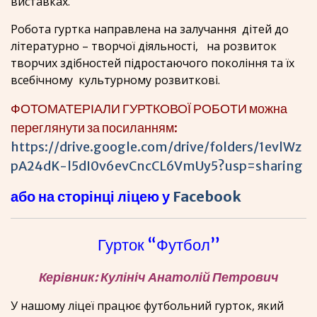
виставках.
Робота гуртка направлена на залучання дітей до
літературно – творчої діяльності, на розвиток
творчих здібностей підростаючого покоління та їх
всебічному культурному розвиткові.
ФОТОМАТЕРІАЛИ ГУРТКОВОЇ РОБОТИ можна
переглянути за посиланням:
https://drive.google.com/drive/folders/1evlWz
pA24dK-l5dI0v6evCncCL6VmUy5?usp=sharing
або на сторінці ліцею у
Facebook
Гурток “Футбол”
Керівник: Кулініч Анатолій Петрович
У нашому ліцеї працює футбольний гурток, який