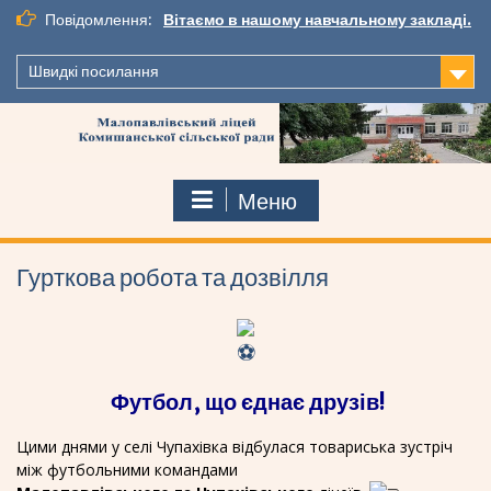
Перейти
Повідомлення:
Вітаємо в нашому навчальному закладі.
до
вмісту
Швидкі посилання
Меню
Гурткова робота та дозвілля
Футбол, що єднає друзів!
Цими днями у селі Чупахівка відбулася товариська зустріч
між футбольними командами