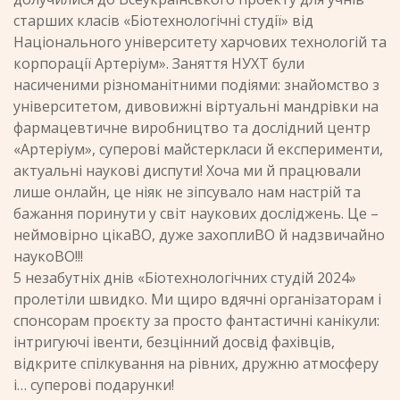
старших класів «Біотехнологічні студії» від
Національного університету харчових технологій та
корпорації Артеріум». Заняття НУХТ були
насиченими різноманітними подіями: знайомство з
університетом, дивовижні віртуальні мандрівки на
фармацевтичне виробництво та дослідний центр
«Артеріум», суперові майстеркласи й експерименти,
актуальні наукові диспути! Хоча ми й працювали
лише онлайн, це ніяк не зіпсувало нам настрій та
бажання поринути у світ наукових досліджень. Це –
неймовірно цікаВО, дуже захоплиВО й надзвичайно
наукоВО!!!
5 незабутніх днів «Біотехнологічних студій 2024»
пролетіли швидко. Ми щиро вдячні організаторам і
спонсорам проєкту за просто фантастичні канікули:
інтригуючі івенти, безцінний досвід фахівців,
відкрите спілкування на рівних, дружню атмосферу
і… суперові подарунки!