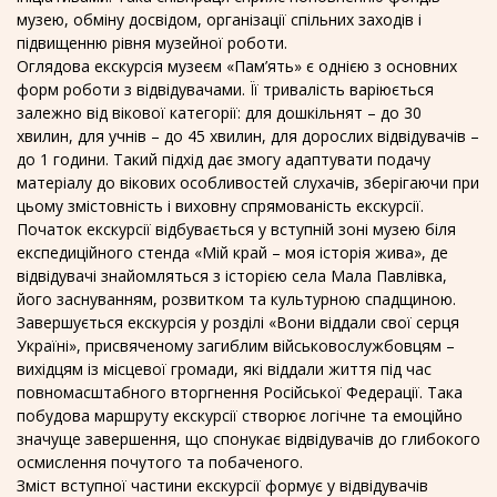
музею, обміну досвідом, організації спільних заходів і
підвищенню рівня музейної роботи.
Оглядова екскурсія музеєм «Пам’ять» є однією з основних
форм роботи з відвідувачами. Її тривалість варіюється
залежно від вікової категорії: для дошкільнят – до 30
хвилин, для учнів – до 45 хвилин, для дорослих відвідувачів –
до 1 години. Такий підхід дає змогу адаптувати подачу
матеріалу до вікових особливостей слухачів, зберігаючи при
цьому змістовність і виховну спрямованість екскурсії.
Початок екскурсії відбувається у вступній зоні музею біля
експедиційного стенда «Мій край – моя історія жива», де
відвідувачі знайомляться з історією села Мала Павлівка,
його заснуванням, розвитком та культурною спадщиною.
Завершується екскурсія у розділі «Вони віддали свої серця
Україні», присвяченому загиблим військовослужбовцям –
вихідцям із місцевої громади, які віддали життя під час
повномасштабного вторгнення Російської Федерації. Така
побудова маршруту екскурсії створює логічне та емоційно
значуще завершення, що спонукає відвідувачів до глибокого
осмислення почутого та побаченого.
Зміст вступної частини екскурсії формує у відвідувачів