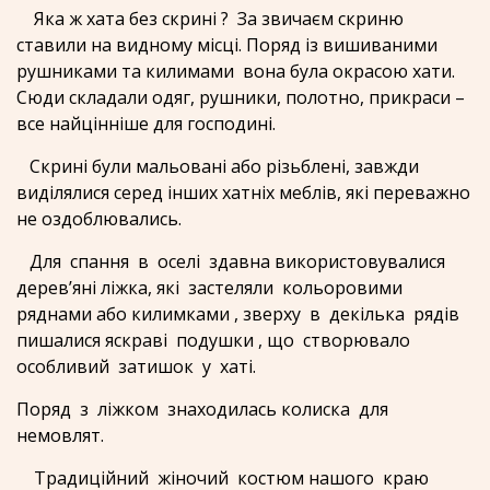
Яка ж хата без скрині ? За звичаєм скриню
ставили на видному місці. Поряд із вишиваними
рушниками та килимами вона була окрасою хати.
Сюди складали одяг, рушники, полотно, прикраси –
все найцінніше для господині.
Скрині були мальовані або різьблені, завжди
виділялися серед інших хатніх меблів, які переважно
не оздоблювались.
Для спання в оселі здавна використовувалися
дерев’яні ліжка, які застеляли кольоровими
ряднами або килимками , зверху в декілька рядів
пишалися яскраві подушки , що створювало
особливий затишок у хаті.
Поряд з ліжком знаходилась колиска для
немовлят.
Традиційний жіночий костюм нашого краю