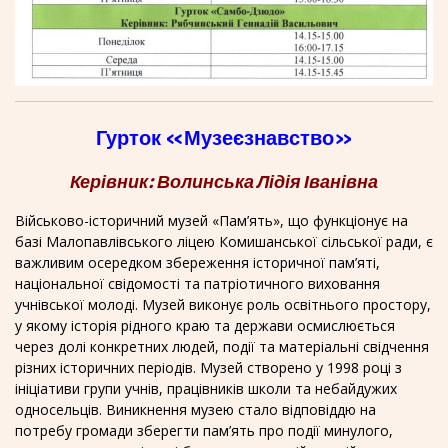
Гурток «Музеєзнавство»
Керівник: Волинська Лідія Іванівна
Військово-історичний музей «Пам’ять», що функціонує на
базі Малопавлівського ліцею Комишанської сільської ради, є
важливим осередком збереження історичної пам’яті,
національної свідомості та патріотичного виховання
учнівської молоді. Музей виконує роль освітнього простору,
у якому історія рідного краю та держави осмислюється
через долі конкретних людей, події та матеріальні свідчення
різних історичних періодів. Музей створено у 1998 році з
ініціативи групи учнів, працівників школи та небайдужих
односельців. Виникнення музею стало відповіддю на
потребу громади зберегти пам’ять про події минулого,