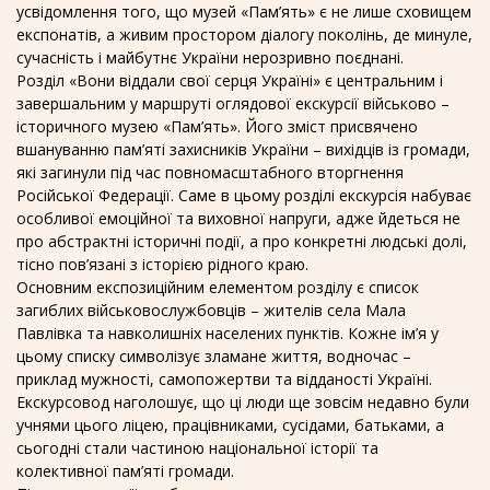
усвідомлення того, що музей «Пам’ять» є не лише сховищем
експонатів, а живим простором діалогу поколінь, де минуле,
сучасність і майбутнє України нерозривно поєднані.
Розділ «Вони віддали свої серця Україні» є центральним і
завершальним у маршруті оглядової екскурсії військово –
історичного музею «Пам’ять». Його зміст присвячено
вшануванню пам’яті захисників України – вихідців із громади,
які загинули під час повномасштабного вторгнення
Російської Федерації. Саме в цьому розділі екскурсія набуває
особливої емоційної та виховної напруги, адже йдеться не
про абстрактні історичні події, а про конкретні людські долі,
тісно пов’язані з історією рідного краю.
Основним експозиційним елементом розділу є список
загиблих військовослужбовців – жителів села Мала
Павлівка та навколишніх населених пунктів. Кожне ім’я у
цьому списку символізує зламане життя, водночас –
приклад мужності, самопожертви та відданості Україні.
Екскурсовод наголошує, що ці люди ще зовсім недавно були
учнями цього ліцею, працівниками, сусідами, батьками, а
сьогодні стали частиною національної історії та
колективної пам’яті громади.