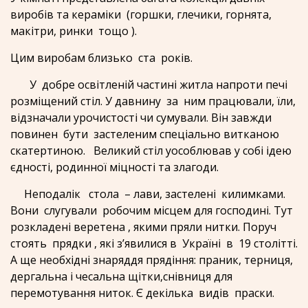
виробів та кераміки (горшки, глечики, горнята,
макітри, ринки тощо ).
Цим виробам близько ста років.
У добре освітленій частині житла напроти печі
розміщений стіл. У давнину за ним працювали, їли,
відзначали урочистості чи сумували. Він завжди
повинен бути застеленим спеціально витканою
скатертиною. Великий стіл уособлював у собі ідею
єдності, родинної міцності та злагоди.
Неподалік стола – лави, застелені килимками.
Вони слугували робочим місцем для господині. Тут
розкладені веретена , якими пряли нитки. Поруч
стоять прядки , які з’явилися в Україні в 19 столітті.
А ще необхідні знаряддя прядіння: праник, терниця,
дергальна і чесальна щітки,снівниця для
перемотування ниток. Є декілька видів праски.