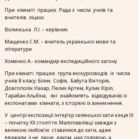
При кімнаті працює Рада з числа учнів та
вчителів ліцею:
Волинська Л.І. – керівник
Мащенко С.М. – вчитель української мови та
літератури
Хоменко А.- командир експедиційного загону
При кімнаті працює група екскурсоводів із числа
учнів 8 класу: Білик Софія, Бабута Вікторія,
Довгополік Назар, Пелих Артем, Кулик Кіріл,
Тарабан Альбіна, які знайомлять відвідувачів із
експонатами кімнати, з історією їх виникнення.
У центрі експозиції інтер’єр селянської хати кінця ІХ
– початку ХХ століття. Малопавлівці завжди з
великою любов’ю ставилися до хати, адже
вважали її не лише дахом над головою, а