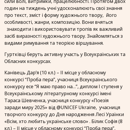
сили волі, витримки, працелюбності. Протягом двох
годин на тиждень учні удосконалюють свої знання
про текст, зміст і форму художнього твору, його
особливості, жанри, композицію. Вони вчяться
знаходити і використовувати тропів як важливий
засіб виразності художнього твору. Знайомляться з
видами римування та теорією віршування.
Гуртківці беруть активну участь у Всеукраїнських та
Обласних конкурсах.
Канівець Дар’я (10 кл.) – ІІ місце у обласному
конкурсі “Проба пера”, учасниця Всеукраїнського
конкурсу есе “Я маю право на…”, диплом І ступеня у
Всеукраїнському літературному конкурсі імені
Тараса Шевченка, учасниця конкурсу «Поезія
заради миру 2025» від @UNICEF Ukraine, учасниця
творчого конкурсу до Дня народження Лесі Ураїнки
«Всім, хто любить українське слово» . Білик Софія (8
кл.) – ІІ місце у обласному конкурсі “Проба пера”,