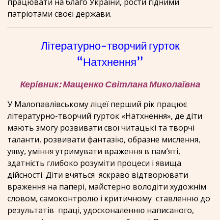
працювати на благо України, рости гідними
патріотами своєї держави.
Літературно-творчий гурток
“Натхнення”
Керівник: Мащенко Світлана Миколаївна
У Малопавлівському ліцеї перший рік працює
літературно-творчий гурток «Натхнення», де діти
мають змогу розвивати свої читацькі та творчі
таланти, розвивати фантазію, образне мислення,
уяву, уміння утримувати враження в пам’яті,
здатність глибоко розуміти процеси і явища
дійсності. Діти вчяться яскраво відтворювати
враження на папері, майстерно володіти художнім
словом, самоконтролю і критичному ставленню до
результатів праці, удосконаленню написаного,