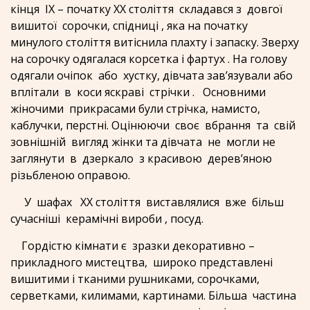
кінця ІХ – початку ХХ століття складався з довгої
вишитої сорочки, спідниці , яка на початку
минулого століття витіснила плахту і запаску. Зверху
на сорочку одягалася корсетка і фартух . На голову
одягали очіпок або хустку, дівчата зав’язували або
вплітали в коси яскраві стрічки . Основними
жіночими прикрасами були стрічка, намисто,
каблучки, перстні. Оцінюючи своє вбрання та свій
зовнішній вигляд жінки та дівчата не могли не
заглянути в дзеркало з красивою дерев’яною
різьбленою оправою.
У шафах ХХ століття виставлялися вже більш
сучасніші керамічні вироби , посуд.
Гордістю кімнати є зразки декоративно –
прикладного мистецтва, широко представлені
вишитими і тканими рушниками, сорочками,
серветками, килимами, картинами. Більша частина