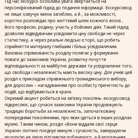
Під час екскурсії особлива увага звертається на
персоніфікований підхід до подання інформації. Екскурсовод
не лише озвучує імена загиблих, а й , за можливості,
коротко розповідає про життєвий шлях кожного воїна ,
його професію, родину, участь у бойових діях. Такий підхід
дозволяє відвідувачам усвідомити ціну свободи не через
статистику, а через реальні людські історії, що робить
сприйняття матеріалу глибшим і більш усвідомленим.
Виховна спрямованість розділу полягає у формуванні
поваги до захисників України, розвитку почуття
відповідальності за майбутнє держави та усвідомленні того,
що свобода і незалежність мають високу ціну. Для учнів цей
розділ є прикладом справжнього громадянського вибору,
для дорослих – нагадуванням про особисту причетність до
подій, що відбуваються в країні.
Окремий акцент робиться на зв’язку поколінь: екскурсовод
підкреслює, що сучасні захисники України продовжують
традицію боротьби за незалежність, започатковану
попередніми поколіннями, про яких ідеться в інших розділах
музею. Таким чином, розділ «Вони віддали свої серця
Україні» логічно поєднує минуле і сучасність, завершуючи
екскурсію не лише підсумком побаченого, а й моральним