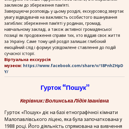
закликом до збереження пам’яті.
Завершуючи розповідь у цьому розділі, екскурсовод звертає
увагу відвідувачів на важливість особистого вшанування
загиблих: збереження пам’яті у родинах, громаді,
навчальному закладі, а також активної громадянської
позиції як продовження справи тих, хто віддав своє життя
за Україну. Саме тому цей розділ залишає глибокий
емоційний слід і формує усвідомлене ставлення до подій
сучасної історії.
Віртуальна екскурсія
музеєм:
https://www.facebook.com/share/v/18PnhZHpD
Y/
Гурток “Пошук”
Керівник: Волинська Лідія Іванівна
Гурток «Пошук» діє на базі етнографічної кімнати
Малопавлівського ліцею, яка була започаткована у
1988 році. Його діяльність спрямована на вивчення