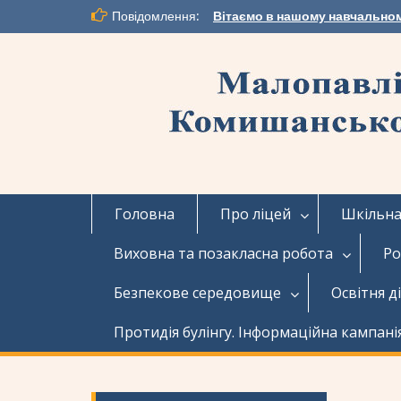
Перейти
Повідомлення:
Вітаємо в нашому навчальном
до
вмісту
Головна
Про ліцей
Шкільна 
Виховна та позакласна робота
Ро
Безпекове середовище
Освітня д
Протидія булінгу. Інформаційна кампані