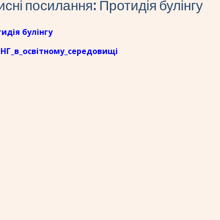
сні посилання: Протидія булінгу
идія булінгу
НГ_в_освiтному_середовищi