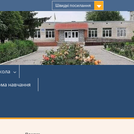
Швидкі посилання
кола
рма навчання