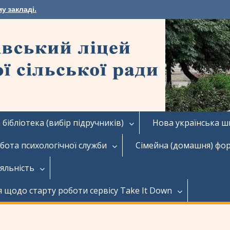
у закладі.
бібліотека (вибір підручників)
Нова українська ш
бота психологічної служби
Сімейна (домашня) фо
іяльність
я щодо старту роботи сервісу Take It Down