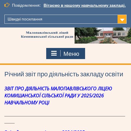
Перейти
Повідомлення:
Вітаємо в нашому навчальному закладі.
до
вмісту
Швидкі посилання
Меню
Річний звіт про діяльність закладу освіти
ЗВІТ ПРО ДІЯЛЬНІСТЬ МАЛОПАВЛІВСЬКОГО ЛІЦЕЮ
КОМИШАНСЬКОЇ СІЛЬСЬКОЇ РАДИ У 2025/2026
НАВЧАЛЬНОМУ РОЦІ
___________________________________________________________
_____