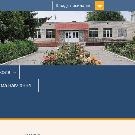
Швидкі посилання
кола
рма навчання