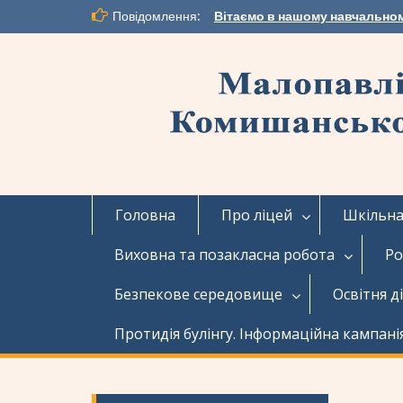
Перейти
Повідомлення:
Вітаємо в нашому навчальном
до
вмісту
Головна
Про ліцей
Шкільна 
Виховна та позакласна робота
Ро
Безпекове середовище
Освітня д
Протидія булінгу. Інформаційна кампані