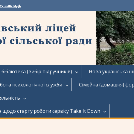
у закладі.
бібліотека (вибір підручників)
Нова українська ш
бота психологічної служби
Сімейна (домашня) фо
іяльність
я щодо старту роботи сервісу Take It Down