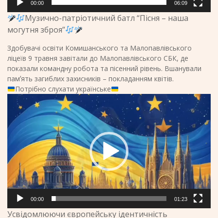
00:00
06:09
Музично-патріотичний батл “Пісня – наша
могутня зброя”
Здобувачі освіти Комишанського та Малопавлівського
ліцеїв 9 травня завітали до Малопавлівського СБК, де
показали командну робота та пісенний рівень. Вшанували
памʼять загиблих захисників – покладанням квітів.
Потрібно слухати українське
Відеопрогравач
00:00
01:23
Усвідомлюючи європейську ідентичність