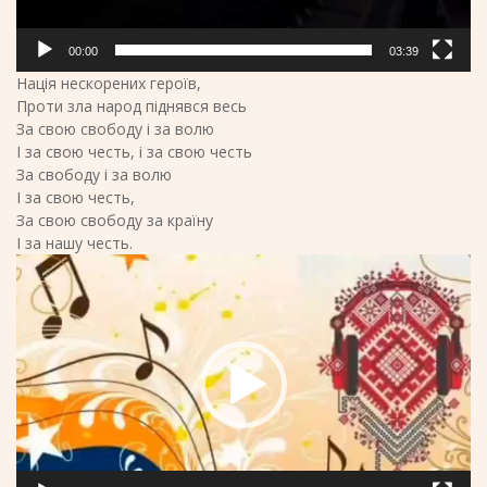
00:00
03:39
Нація нескорених героїв,
Проти зла народ піднявся весь
За свою свободу і за волю
І за свою честь, і за свою честь
За свободу і за волю
І за свою честь,
За свою свободу за країну
І за нашу честь.
Відеопрогравач