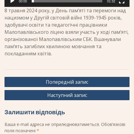
00:00
01:32
8 травня
2024
року, у День пам’яті та перемоги над
нацизмом у Другій світовій війні
1939-1945
років,
здобувачі освіти та педагогічні працівники
Малопавлівського ліцею взяли участь у ході пам’яті,
організованої Малопавлівським СБК. Вшанували
памʼять загиблих хвилиною мовчання та
покладанням квітів.
Навігація
Попередній запис
записів
Наступний запис
Залишити відповідь
Ваша e-mail адреса не оприлюднюватиметься.
Обов’язкові
поля позначені
*