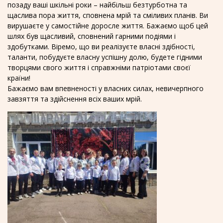
позаду ваші шкільні роки – найбільш безтурботна та
щаслива пора життя, сповнена мрій та сміливих планів. Ви
вирушаєте у самостійне доросле життя. Бажаємо щоб цей
шлях був щасливий, сповнений гарними подіями і
здобутками. Віремо, що ви реалізуєте власні здібності,
таланти, побудуєте власну успішну долю, будете гідними
творцями свого життя і справжніми патріотами своєї
країни!
Бажаємо вам впевненості у власних силах, невичерпного
завзяття та здійснення всіх ваших мрій.